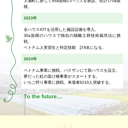
大瀬町に新しく85a規模のハウスを新設。合計170a規
模。
2023年
全ハウスIOTを活用した施設設備を導入。
30a規模のハウスで独自の隔離土耕技術栽培法に挑
戦。
ベトナム人実習生と特定技能 計8名になる。
2024年
ベトナム事業に挑戦。バクザンにて新ハウスを設立。
夢だった虹の架け橋事業がスタートする。
いちご狩り事業に挑戦。来場者6210人突破する。
To the future…